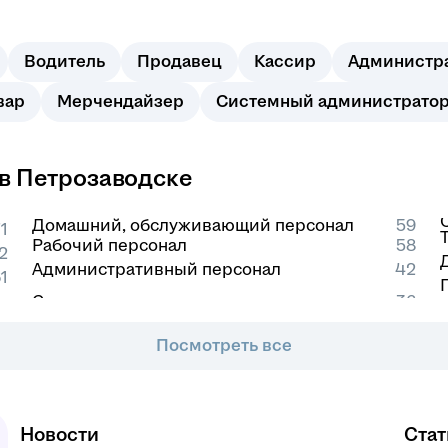
Водитель
Продавец
Кассир
Администр
вар
Мерчендайзер
Системный администрато
 в Петрозаводске
Домашний, обслуживающий персонал
59
1
Рабочий персонал
58
2
Административный персонал
42
1
Посмотреть все
Новости
Стат