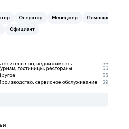
атор
Оператор
Менеджер
Помощник
Ст
р
Официант
Строительство, недвижимость
36
Туризм, гостиницы, рестораны
35
Другое
33
Производство, сервисное обслуживание
29
ьи